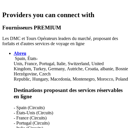
Bahrain
Bangladesh
Providers you can connect with
Barbade
Belgique
Belize
Fournisseurs PREMIUM
Bermudes
Bhután
Les DMC et Tours Opérateurs leaders du marché, proposant des
Bolivie
forfaits et d'autres services de voyage en ligne
Bosnie-Herzégovine
Botswana
Abreu
Brunei Darussalam
Spain, États-
Brésil
Unis, France, Portugal, Italie, Switzerland, United
Bulgarie
Kingdom, Turkey, Germany, Autriche, Croatia, albanie, Bosnie
Burkina Faso
Herzégovine, Czech
Bélarus
Republic, Hungary, Macedonia, Montenegro, Morocco, Poland, 
Bénin
Cambodge
Destinations proposant des services réservables
Cameroon
en ligne
Canada
Cape Verde
Caribbean Netherlands
- Spain (Circuits)
Cayman Islands
- États-Unis (Circuits)
Chile
- France (Circuits)
China
- Portugal (Circuits)
Colombia