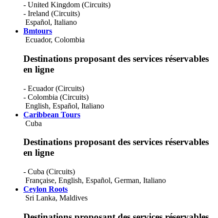
Sudan
- United Kingdom (Circuits)
Sweden
- Ireland (Circuits)
Switzerland
Español
,
Italiano
Syria
Bmtours
Taiwan
Ecuador, Colombia
Tajikistan
Tanzania
Destinations proposant des services réservables
Thailand
en ligne
Togo
Tonga
- Ecuador (Circuits)
Trinidad And Tobago
- Colombia (Circuits)
Tunisia
English
,
Español
,
Italiano
Turkey
Caribbean Tours
Turkmenistan
Cuba
Turks And Caicos Islands
Uganda
Destinations proposant des services réservables
Ukraine
en ligne
United Arab Emirates
United Kingdom
Uruguay
- Cuba (Circuits)
Uzbekistan
Française
,
English
,
Español
,
German
,
Italiano
Vanuatu
Ceylon Roots
Venezuela
Sri Lanka, Maldives
Vietnam
Virgin Islands (British)
Destinations proposant des services réservables