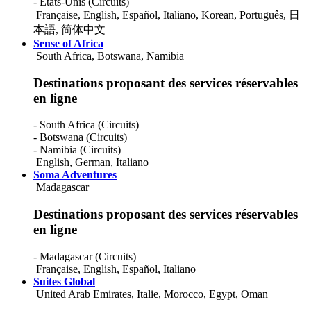
- États-Unis (Circuits)
Française
,
English
,
Español
,
Italiano
,
Korean
,
Português
,
日
本語
,
简体中文
Sense of Africa
South Africa, Botswana, Namibia
Destinations proposant des services réservables
en ligne
- South Africa (Circuits)
- Botswana (Circuits)
- Namibia (Circuits)
English
,
German
,
Italiano
Soma Adventures
Madagascar
Destinations proposant des services réservables
en ligne
- Madagascar (Circuits)
Française
,
English
,
Español
,
Italiano
Suites Global
United Arab Emirates, Italie, Morocco, Egypt, Oman