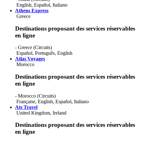
Poland
English
,
Español
,
Italiano
Portugal
Athens Express
Puerto Rico
Greece
Qatar
Reunion
Destinations proposant des services réservables
Romania
en ligne
Russia
Rwanda
Saint Kitts And Nevis
- Greece (Circuits)
Saint Lucia
Español
,
Português
,
English
Samoa
Atlas Voyages
San Marino
Morocco
Sao Tome And Principe
Saudi Arabia
Destinations proposant des services réservables
Senegal
en ligne
Serbia
Seychelles
- Morocco (Circuits)
Singapore
Française
,
English
,
Español
,
Italiano
Slovakia
Ats Travel
Slovenia
United Kingdom, Ireland
South Africa
South Korea
Destinations proposant des services réservables
Spain
en ligne
Sri Lanka
St. Vincent & Grenadines