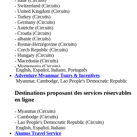
- Italie (Circuits)
Comoros
- Switzerland (Circuits)
Congo, Democratic Republic Of
- United Kingdom (Circuits)
Cook Islands
- Turkey (Circuits)
Costa Rica
- Germany (Circuits)
Croatia
- Autriche (Circuits)
Cuba
- Croatia (Circuits)
Cyprus
- albanie (Circuits)
Czech Republic
- Bosnie-Herzégovine (Circuits)
Denmark
- Czech Republic (Circuits)
Dominica
- Hungary (Circuits)
Dominican Republic
- Macedonia (Circuits)
Ecuador
- Montenegro (Circuits)
English
,
Español
,
Italiano
,
Português
Egypt
- Morocco (Circuits)
Adventure Myanmar Tours & Incentives
El Salvador
- Poland (Circuits)
Myanmar, Cambodge, Lao People's Democratic Republic
Equatorial Guinea
- Serbia (Circuits)
Eritrea
- Slovakia (Circuits)
Destinations proposant des services réservables
Estonia
- Slovenia (Circuits)
Ethiopia
en ligne
Fiji
Finland
- Myanmar (Circuits)
France
- Cambodge (Circuits)
French Guiana
- Lao People's Democratic Republic (Circuits)
French Polynesia
English
,
Español
,
Italiano
Gabon
Alamos Travel Service