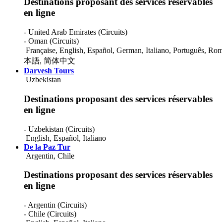
Destinations proposant des services réservables
en ligne
- United Arab Emirates (Circuits)
- Oman (Circuits)
Française
,
English
,
Español
,
German
,
Italiano
,
Português
,
Rom
本語
,
简体中文
Darvesh Tours
Uzbekistan
Destinations proposant des services réservables
en ligne
- Uzbekistan (Circuits)
English
,
Español
,
Italiano
De la Paz Tur
Argentin, Chile
Destinations proposant des services réservables
en ligne
- Argentin (Circuits)
- Chile (Circuits)