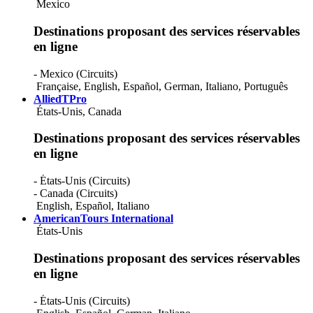
Gambia
Mexico
Georgia
Germany
Destinations proposant des services réservables
Ghana
en ligne
Gibraltar
Greece
- Mexico (Circuits)
Grenada
Française
,
English
,
Español
,
German
,
Italiano
,
Português
Groenland
AlliedTPro
Guadeloupe
États-Unis, Canada
Guam
Guatemala
Destinations proposant des services réservables
Guinea
Haiti
en ligne
Honduras
Hong Kong
- États-Unis (Circuits)
Hungary
- Canada (Circuits)
Iceland
English
,
Español
,
Italiano
India
AmericanTours International
Indonesia
États-Unis
Iran (Islamic Republic Of)
Iraq
Destinations proposant des services réservables
Ireland
en ligne
Israel
Italie
- États-Unis (Circuits)
Jamaica