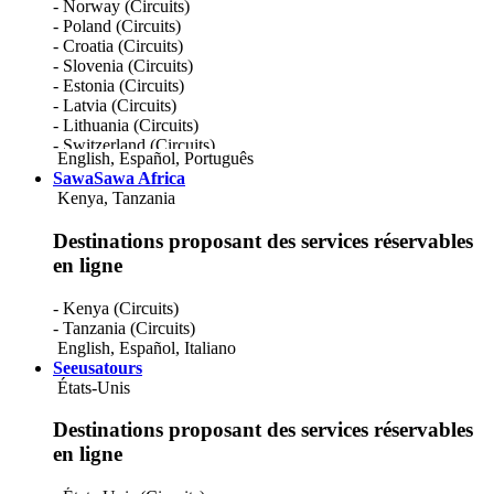
- Norway (Circuits)
- Poland (Circuits)
- Croatia (Circuits)
- Slovenia (Circuits)
- Estonia (Circuits)
- Latvia (Circuits)
- Lithuania (Circuits)
- Switzerland (Circuits)
English
,
Español
,
Português
- Bosnie-Herzégovine (Circuits)
SawaSawa Africa
- Belgique (Circuits)
Kenya, Tanzania
- Netherlands (Circuits)
- United Kingdom (Circuits)
Destinations proposant des services réservables
- Ireland (Circuits)
en ligne
- Spain (Circuits)
- Kenya (Circuits)
- Tanzania (Circuits)
English
,
Español
,
Italiano
Seeusatours
États-Unis
Destinations proposant des services réservables
en ligne