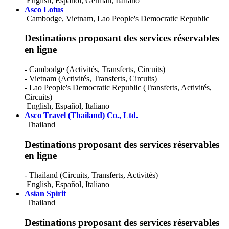
English
,
Español
,
German
,
Italiano
Japan
Asco Lotus
Jordan
Cambodge, Vietnam, Lao People's Democratic Republic
Kazakhstan
Kenya
Destinations proposant des services réservables
Kuwait
Kyrgyzstan
en ligne
Lao People's Democratic Republic
Latvia
- Cambodge (Activités, Transferts, Circuits)
Lebanon
- Vietnam (Activités, Transferts, Circuits)
Libya
- Lao People's Democratic Republic (Transferts, Activités,
Liechtenstein
Circuits)
Lithuania
English
,
Español
,
Italiano
Luxembourg
Asco Travel (Thailand) Co., Ltd.
Macau
Thailand
Macedonia
Madagascar
Destinations proposant des services réservables
Malawi
en ligne
Malaysia
Maldives
- Thailand (Circuits, Transferts, Activités)
Mali
English
,
Español
,
Italiano
Malta
Asian Spirit
Martinique
Thailand
Mauritania
Mauritius
Destinations proposant des services réservables
Mexico