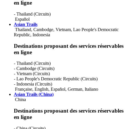
Moldova
en ligne
Monaco
Mongolia
- Thailand (Circuits)
Montenegro
Español
Morocco
Asian Trails
Mozambique
Thailand, Cambodge, Vietnam, Lao People's Democratic
Myanmar
Republic, Indonesia
Namibia
Nepal
Destinations proposant des services réservables
Netherlands
en ligne
New Caledonia
New Zealand
- Thailand (Circuits)
Nicaragua
- Cambodge (Circuits)
Nigeria
- Vietnam (Circuits)
Norfolk Islands
- Lao People's Democratic Republic (Circuits)
Northern Mariana Islands
- Indonesia (Circuits)
Norway
Française
,
English
,
Español
,
German
,
Italiano
Oman
Asian Trails (China)
Pakistan
China
Palau
Panama
Papua New Guinea
Destinations proposant des services réservables
Paraguay
en ligne
Peru
Philippines
- China (Circuits)