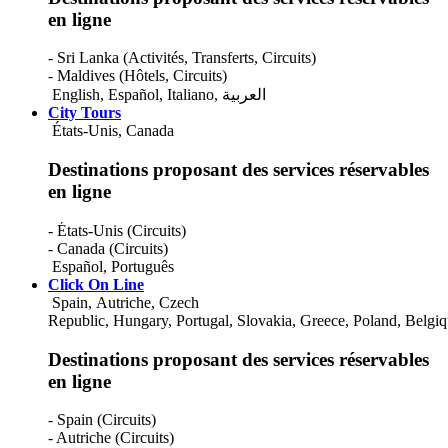
Virgin Islands (U.S.)
en ligne
Yemen
Zambia
- Sri Lanka (Activités, Transferts, Circuits)
Zimbabwe
- Maldives (Hôtels, Circuits)
albanie
English
,
Español
,
Italiano
,
العربية
anguille
City Tours
aruba
États-Unis, Canada
eSwatini
États-Unis
Destinations proposant des services réservables
en ligne
- États-Unis (Circuits)
- Canada (Circuits)
Español
,
Português
Click On Line
Spain, Autriche, Czech
Republic, Hungary, Portugal, Slovakia, Greece, Poland, Belgi
Destinations proposant des services réservables
en ligne
- Spain (Circuits)
- Autriche (Circuits)