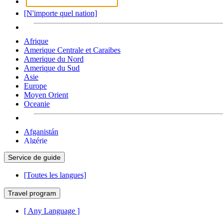
[N'importe quel nation]
Afrique
Amerique Centrale et Caraibes
Amerique du Nord
Amerique du Sud
Asie
Europe
Moyen Orient
Oceanie
Afganistán
Algérie
Andorre
Service de guide
Angola
Antigua et Barbuda
[Toutes les langues]
Argentin
Arménie
Travel program
Australie
Autriche
[ Any Language ]
Azerbaïdjan
Bahamas