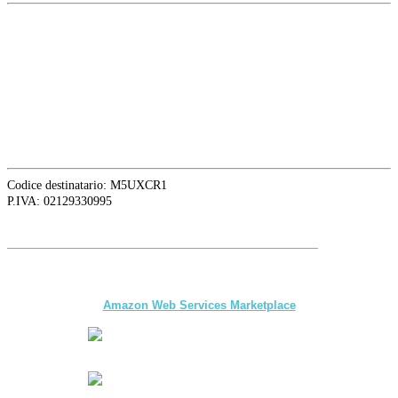
EUROPE HEAD OFFICE
Via Granello, 66r Int. 19,
16129 Genova, Italy
ASIA OFFICE:
242-4 Oknha Pich Street,
Phnom Penh, Cambodia
Codice destinatario: M5UXCR1
P.IVA: 02129330995
Siga a
Adalte
en LinkedIn para conocer las últimas novedades y
actualizaciones
The first multi-day Tour application for DMCs
and Tour Operators published on
Amazon Web Services Marketplace