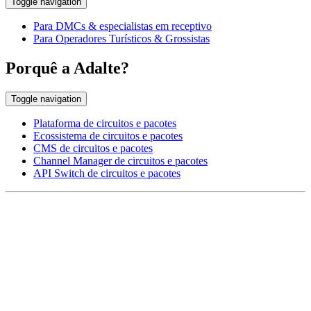
Toggle navigation
Para DMCs & especialistas em receptivo
Para Operadores Turísticos & Grossistas
Porquê a Adalte?
Toggle navigation
Plataforma de circuitos e pacotes
Ecossistema de circuitos e pacotes
CMS de circuitos e pacotes
Channel Manager de circuitos e pacotes
API Switch de circuitos e pacotes
EUROPE HEAD OFFICE
Via Granello, 66r Int. 19,
16129 Genova, Italy
ASIA OFFICE:
242-4 Oknha Pich Street,
Phnom Penh, Cambodia