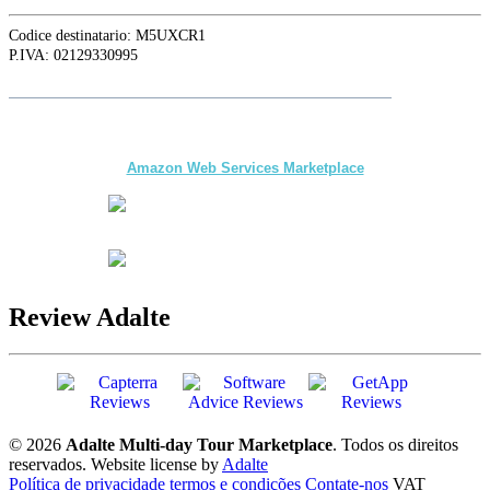
Codice destinatario: M5UXCR1
P.IVA: 02129330995
Siga a
Adalte
no LinkedIn para as últimas novidades e atualizações
The first multi-day Tour application for DMCs
and Tour Operators published on
Amazon Web Services Marketplace
Review Adalte
© 2026
Adalte Multi-day Tour Marketplace
. Todos os direitos
reservados.
Website license by
Adalte
Política de privacidade
termos e condições
Contate-nos
VAT