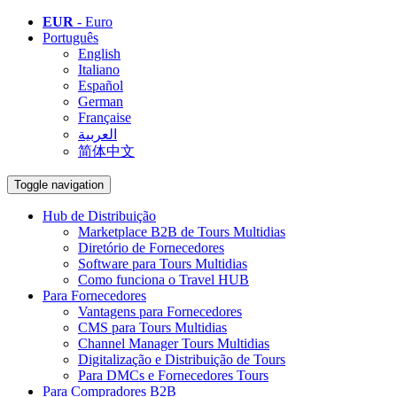
EUR
- Euro
Português
English
Italiano
Español
German
Française
العربية
简体中文
Toggle navigation
Hub de Distribuição
Marketplace B2B de Tours Multidias
Diretório de Fornecedores
Software para Tours Multidias
Como funciona o Travel HUB
Para Fornecedores
Vantagens para Fornecedores
CMS para Tours Multidias
Channel Manager Tours Multidias
Digitalização e Distribuição de Tours
Para DMCs e Fornecedores Tours
Para Compradores B2B