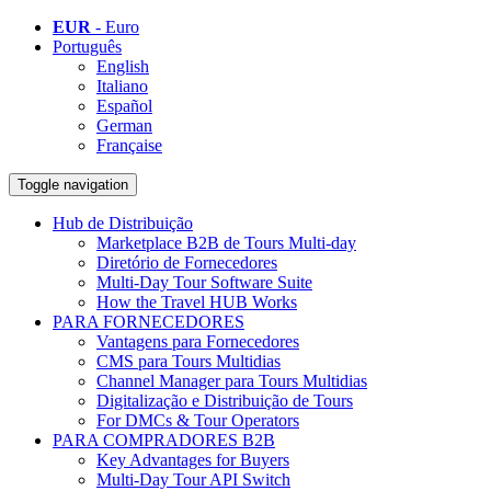
EUR
- Euro
Português
English
Italiano
Español
German
Française
Toggle navigation
Hub de Distribuição
Marketplace B2B de Tours Multi-day
Diretório de Fornecedores
Multi-Day Tour Software Suite
How the Travel HUB Works
PARA FORNECEDORES
Vantagens para Fornecedores
CMS para Tours Multidias
Channel Manager para Tours Multidias
Digitalização e Distribuição de Tours
For DMCs & Tour Operators
PARA COMPRADORES B2B
Key Advantages for Buyers
Multi-Day Tour API Switch