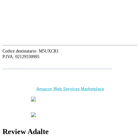
16129 Genova, Italy
ASIA OFFICE:
242-4 Oknha Pich Street,
Phnom Penh, Cambodia
Codice destinatario: M5UXCR1
P.IVA: 02129330995
Siga a
Adalte
no LinkedIn para as últimas novidades e atualizações
The first multi-day Tour application for DMCs
and Tour Operators published on
Amazon Web Services Marketplace
Review Adalte