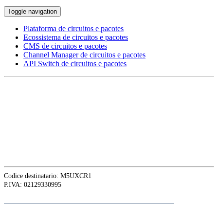
Toggle navigation
Plataforma de circuitos e pacotes
Ecossistema de circuitos e pacotes
CMS de circuitos e pacotes
Channel Manager de circuitos e pacotes
API Switch de circuitos e pacotes
EUROPE HEAD OFFICE
Via Granello, 66r Int. 19,
16129 Genova, Italy
ASIA OFFICE:
242-4 Oknha Pich Street,
Phnom Penh, Cambodia
Codice destinatario: M5UXCR1
P.IVA: 02129330995
Siga a
Adalte
no LinkedIn para as últimas novidades e atualizações
The first multi-day Tour application for DMCs