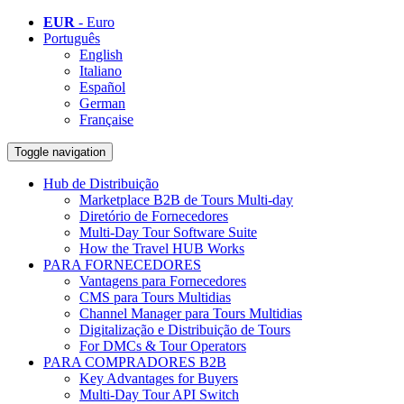
EUR
- Euro
Português
English
Italiano
Español
German
Française
Toggle navigation
Hub de Distribuição
Marketplace B2B de Tours Multi-day
Diretório de Fornecedores
Multi-Day Tour Software Suite
How the Travel HUB Works
PARA FORNECEDORES
Vantagens para Fornecedores
CMS para Tours Multidias
Channel Manager para Tours Multidias
Digitalização e Distribuição de Tours
For DMCs & Tour Operators
PARA COMPRADORES B2B
Key Advantages for Buyers
Multi-Day Tour API Switch